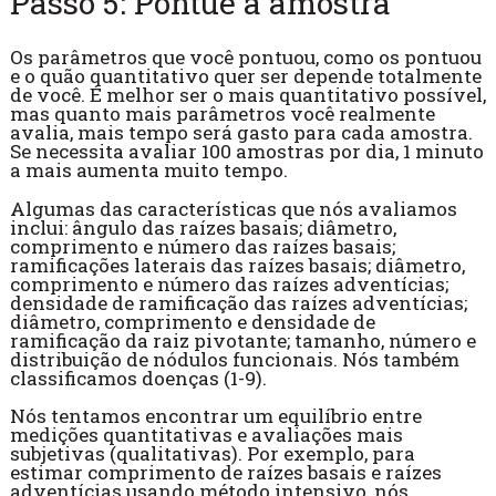
Passo 5: Pontue a amostra
Os parâmetros que você pontuou, como os pontuou
e o quão quantitativo quer ser depende totalmente
de você. É melhor ser o mais quantitativo possível,
mas quanto mais parâmetros você realmente
avalia, mais tempo será gasto para cada amostra.
Se necessita avaliar 100 amostras por dia, 1 minuto
a mais aumenta muito tempo.
Algumas das características que nós avaliamos
inclui: ângulo das raízes basais; diâmetro,
comprimento e número das raízes basais;
ramificações laterais das raízes basais; diâmetro,
comprimento e número das raízes adventícias;
densidade de ramificação das raízes adventícias;
diâmetro, comprimento e densidade de
ramificação da raiz pivotante; tamanho, número e
distribuição de nódulos funcionais. Nós também
classificamos doenças (1-9).
Nós tentamos encontrar um equilíbrio entre
medições quantitativas e avaliações mais
subjetivas (qualitativas). Por exemplo, para
estimar comprimento de raízes basais e raízes
adventícias usando método intensivo, nós