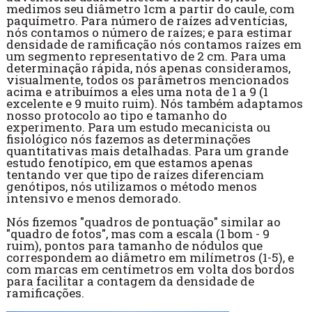
medimos seu diâmetro 1cm a partir do caule, com
paquímetro. Para número de raízes adventícias,
nós contamos o número de raízes; e para estimar
densidade de ramificação nós contamos raízes em
um segmento representativo de 2 cm. Para uma
determinação rápida, nós apenas consideramos,
visualmente, todos os parâmetros mencionados
acima e atribuímos a eles uma nota de 1 a 9 (1
excelente e 9 muito ruim). Nós também adaptamos
nosso protocolo ao tipo e tamanho do
experimento. Para um estudo mecanicista ou
fisiológico nós fazemos as determinações
quantitativas mais detalhadas. Para um grande
estudo fenotípico, em que estamos apenas
tentando ver que tipo de raízes diferenciam
genótipos, nós utilizamos o método menos
intensivo e menos demorado.
Nós fizemos "quadros de pontuação" similar ao
"quadro de fotos", mas com a escala (1 bom - 9
ruim), pontos para tamanho de nódulos que
correspondem ao diâmetro em milímetros (1-5), e
com marcas em centímetros em volta dos bordos
para facilitar a contagem da densidade de
ramificações.